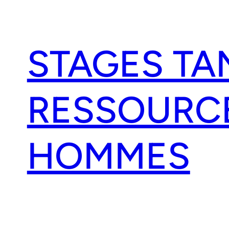
Aller
au
contenu
STAGES TA
RESSOURC
HOMMES